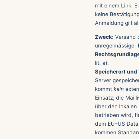
mit einem Link. E
keine Bestätigung
Anmeldung gilt als
Zweck:
Versand d
unregelmässiger 
Rechtsgrundlage
lit. a).
Speicherort und 
Server gespeicher
kommt
kein
extern
Einsatz; die Mail
über den lokalen
betrieben wird, fi
dem EU–US Data P
kommen Standard­