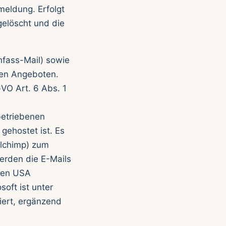
meldung. Erfolgt
gelöscht und die
hfass-Mail) sowie
nen Angeboten.
VO Art. 6 Abs. 1
betriebenen
gehostet ist. Es
ailchimp) zum
werden die E-Mails
 den USA
soft ist unter
iert, ergänzend