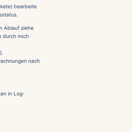
akete) bearbeite
sstatus.
m Ablauf siehe
n durch mich
).
 Rechnungen nach
en in Log-