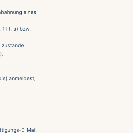
nbahnung eines
1 lit. a) bzw.
i zustande
).
bie) anmeldest,
ätigungs-E-Mail