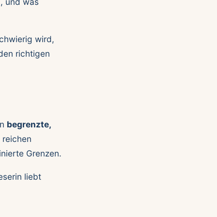
n, und was
chwierig wird,
den richtigen
en
begrenzte,
 reichen
inierte Grenzen.
serin liebt