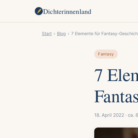
Dichterinnenland
Start
›
Blog
›
7 Elemente für Fantasy-Geschich
Fantasy
7 Elem
Fanta
18. April 2022 · ca.