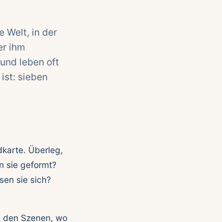
 Welt, in der
er ihm
und leben oft
st: sieben
dkarte. Überleg,
n sie geformt?
sen sie sich?
in den Szenen, wo