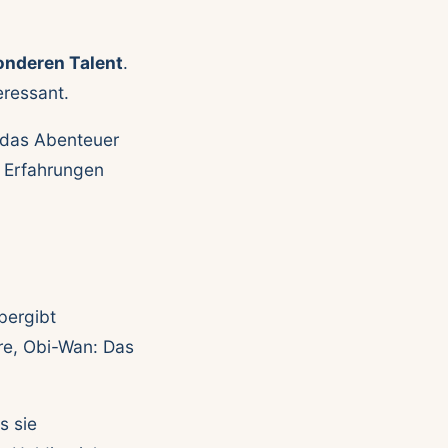
onderen Talent
.
eressant.
 das Abenteuer
e Erfahrungen
übergibt
re, Obi-Wan: Das
s sie