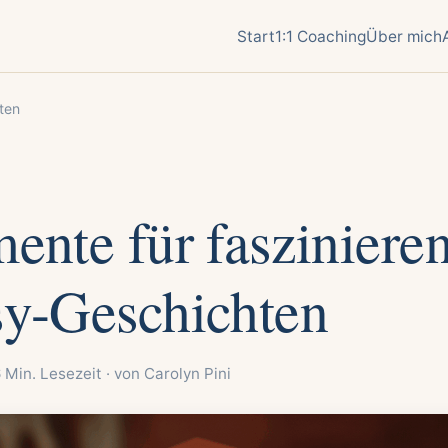
Start
1:1 Coaching
Über mich
ten
ente für fasziniere
sy-Geschichten
 6 Min. Lesezeit · von Carolyn Pini